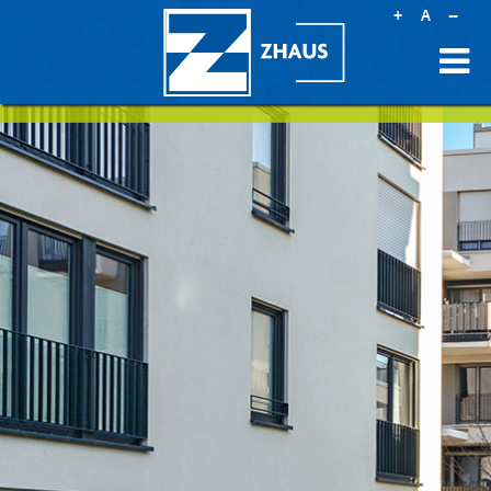
+
A
--