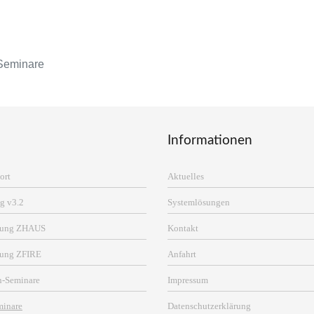
Seminare
Informationen
ort
Aktuelles
g v3.2
Systemlösungen
erung ZHAUS
Kontakt
rung ZFIRE
Anfahrt
n-Seminare
Impressum
minare
Datenschutzerklärung