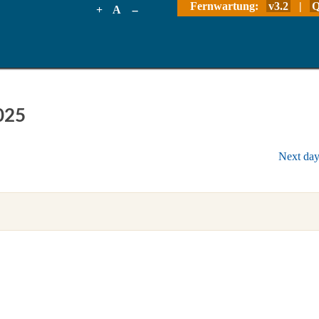
Fernwartung:
v3.2
|
Q
+
A
--
025
Next da