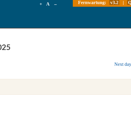
Fernwartung:
v3.2
|
Q
+
A
--
025
Next da