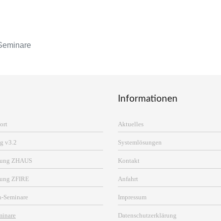
Seminare
Informationen
ort
Aktuelles
g v3.2
Systemlösungen
erung ZHAUS
Kontakt
rung ZFIRE
Anfahrt
n-Seminare
Impressum
minare
Datenschutzerklärung