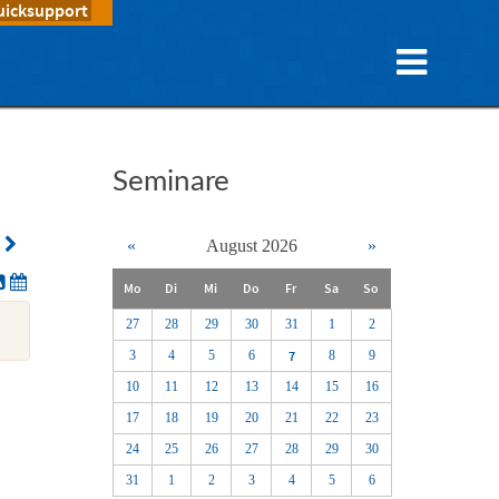
uicksupport
Seminare
y
«
August 2026
»
Mo
Di
Mi
Do
Fr
Sa
So
27
28
29
30
31
1
2
3
4
5
6
7
8
9
10
11
12
13
14
15
16
17
18
19
20
21
22
23
24
25
26
27
28
29
30
31
1
2
3
4
5
6