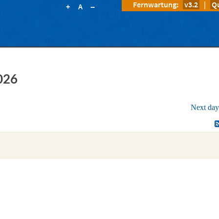
Fernwartung:
v3.2
|
Q
+
A
--
026
Next da